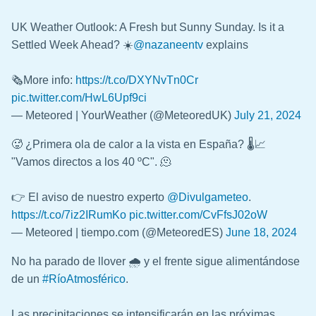
UK Weather Outlook: A Fresh but Sunny Sunday. Is it a
Settled Week Ahead? ☀️
@nazaneentv
explains
🗞️More info:
https://t.co/DXYNvTn0Cr
pic.twitter.com/HwL6Upf9ci
— Meteored | YourWeather (@MeteoredUK)
July 21, 2024
🥵 ¿Primera ola de calor a la vista en España? 🌡️📈
"Vamos directos a los 40 ºC". 🫠
👉 El aviso de nuestro experto
@Divulgameteo
.
https://t.co/7iz2IRumKo
pic.twitter.com/CvFfsJ02oW
— Meteored | tiempo.com (@MeteoredES)
June 18, 2024
No ha parado de llover 🌧️ y el frente sigue alimentándose
de un
#RíoAtmosférico
.
Las precipitaciones se intensificarán en las próximas