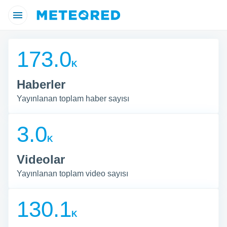
ldirimi
com
com)
173.0
ın içeriği,
ilerin
K
itede
ağlamak
Haberler
yoneller
Yayınlanan toplam haber sayısı
tır. Bu web
ağıdaki
3.0
 kullanarak
iz:
K
Videolar
 kabul
cretsiz
Yayınlanan toplam video sayısı
eya benzer
130.1
 aracılığıyla
gilere
K
KABUL
EDIN