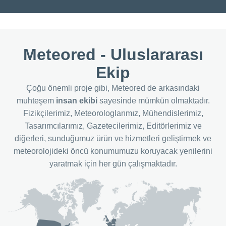
 zaman "
 seçeneğine
eb
ikamıza
Meteored - Uluslararası
onayınızı
r veya veri
Ekip
 itiraz
z.
Çoğu önemli proje gibi, Meteored de arkasındaki
muhteşem
insan ekibi
sayesinde mümkün olmaktadır.
aklarımız
Fizikçilerimiz, Meteorologlarımız, Mühendislerimiz,
 veri
i
Tasarımcılarımız, Gazetecilerimiz, Editörlerimiz ve
iririz:
diğerleri, sunduğumuz ürün ve hizmetleri geliştirmek ve
r cihazda
meteorolojideki öncü konumumuzu koruyacak yenilerini
 ve/veya
yaratmak için her gün çalışmaktadır.
azdan
eklam
 sınırlı
mak,
rilmiş
profiller
,