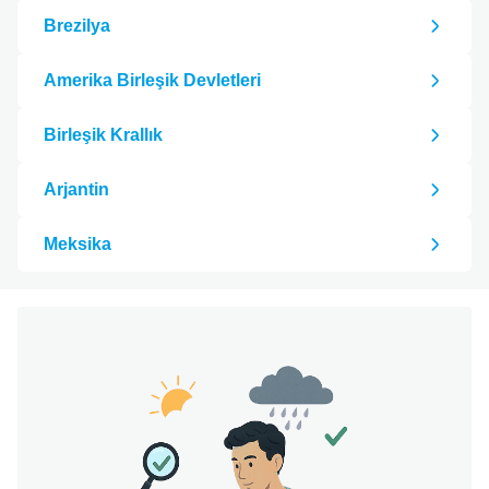
tası ile
Brezilya
rleme,
rilmiş
çerik,
Amerika Birleşik Devletleri
çerik
ef kitle
Birleşik Krallık
ı ve
si.
Arjantin
tağımızı
üleyin
Meksika