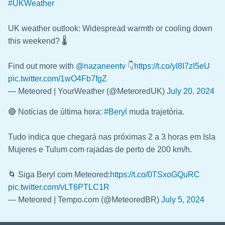
#UKWeather
UK weather outlook: Widespread warmth or cooling down
this weekend? 🌡️
Find out more with
@nazaneentv
👇
https://t.co/yI8I7zI5eU
pic.twitter.com/1wO4Fb7fgZ
— Meteored | YourWeather (@MeteoredUK)
July 20, 2024
🔴 Notícias de última hora:
#Beryl
muda trajetória.
Tudo indica que chegará nas próximas 2 a 3 horas em Isla
Mujeres e Tulum com rajadas de perto de 200 km/h.
🌀 Siga Beryl com Meteored:
https://t.co/0TSxoGQuRC
pic.twitter.com/vLT6PTLC1R
— Meteored | Tempo.com (@MeteoredBR)
July 5, 2024