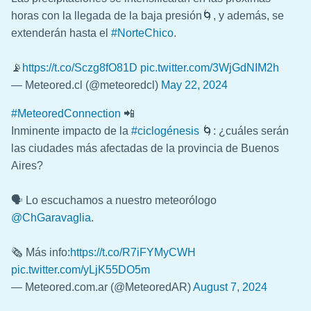
horas con la llegada de la baja presión🌀, y además, se
extenderán hasta el
#NorteChico
.
📡
https://t.co/Sczg8fO81D
pic.twitter.com/3WjGdNIM2h
— Meteored.cl (@meteoredcl)
May 22, 2024
#MeteoredConnection
📲
Inminente impacto de la
#ciclogénesis
🌀: ¿cuáles serán
las ciudades más afectadas de la provincia de Buenos
Aires?
🗣 Lo escuchamos a nuestro meteorólogo
@ChGaravaglia
.
🗞 Más info:
https://t.co/R7iFYMyCWH
pic.twitter.com/yLjK55DO5m
— Meteored.com.ar (@MeteoredAR)
August 7, 2024