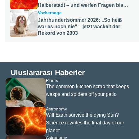
 çerezlerin
Halberstadt – und werfen Fragen bis
ni kabul
ins Jahr 2640 auf
Vorhersage
 sitesine
niz. Çerez
Jahrhundertsommer 2026: „So heiß
zda daha
war es noch nie" – jetzt wackelt der
bulabilir ve
Rekord von 2003
in alt
ulunan
arı
tıklayarak
 zaman
eri
Uluslararası Haberler
iz.
Plants
IF
The common kitchen scrap that keeps
wasps and spiders off your patio
zeri
eri
Astronomy
Will Earth survive the dying Sun?
Science rewrites the final day of our
ni kabul
planet
z, yine de
Astronomy