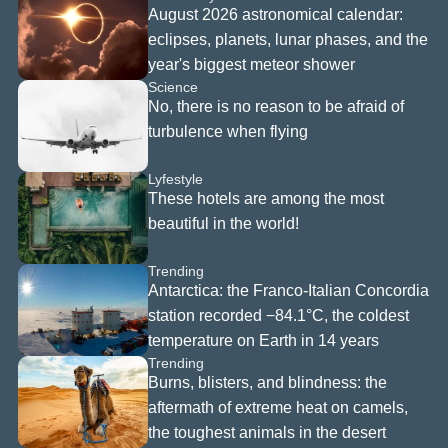
com web
August 2026 astronomical calendar:
rişmeye
eclipses, planets, lunar phases, and the
lirsiniz.
, yalnızca
year's biggest meteor shower
nde
Science
 sağlamak
No, there is no reason to be afraid of
 olan
turbulence when flying
ini, ancak
davranışı
Lyfestyle
ek veya
These hotels are among the most
a
beautiful in the world!
rilmiş içerik
ek için
Trending
acağını,
Antarctica: the Franco-Italian Concordia
irilmemiş
station recorded −84.1°C, the coldest
mları
temperature on Earth in 14 years
bileceğinizi
Trending
"Reddet"
Burns, blisters, and blindness: the
tıklayarak
aftermath of extreme heat on camels,
ni
the toughest animals in the desert
r ve bu