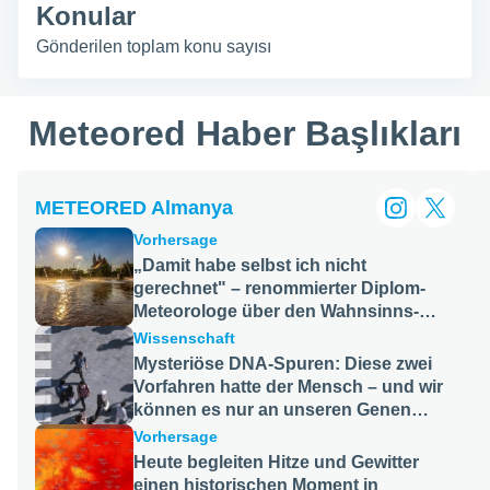
ilmiş dijital
Konular
VE
, size
DEVAM
Gönderilen toplam konu sayısı
et ödemeden
EDIN
te
ında içerik
devam
AYARLAR
Meteored Haber Başlıkları
mizi finanse
ğlar.
REDDEDIYORUM
METEORED Almanya
ve devam
ine
Vorhersage
ister bizim
„Damit habe selbst ich nicht
larımızın
gerechnet" – renommierter Diplom-
sitesindeki
ı
Meteorologe über den Wahnsinns-
 ve analiz
Sommer 2026
Wissenschaft
e ayrıca
Mysteriöse DNA-Spuren: Diese zwei
ayalı
Vorfahren hatte der Mensch – und wir
können es nur an unseren Genen
rilmiş içerik
beweisen
in belirli
Vorhersage
Heute begleiten Hitze und Gewitter
mize olanak
einen historischen Moment in