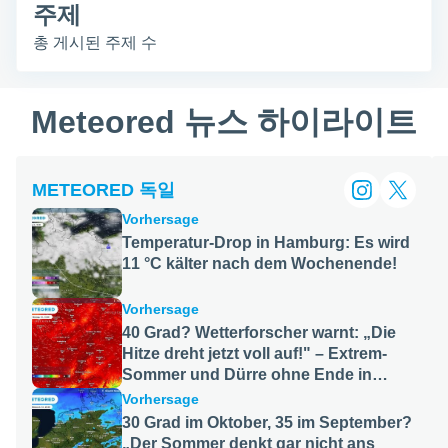
여 고품
주제
속
의 콘텐
하
총 게시된 주제 수
료로 계
기
할 수 있
니다.
설
Meteored 뉴스 하이라이트
고 계속
정
버튼을 클
 당사 또
거
트너사가
부
METEORED 독일
는 쿠키
 동의하
Vorhersage
다. 이러
Temperatur-Drop in Hamburg: Es wird
은 웹사
11 °C kälter nach dem Wochenende!
서 행동
하고 분
 특정 프
Vorhersage
 개발하
40 Grad? Wetterforscher warnt: „Die
 기반으
Hitze dreht jetzt voll auf!" – Extrem-
 및 맞춤
Sommer und Dürre ohne Ende in
츠를 제
Deutschland
데 사용
Vorhersage
 자세한
30 Grad im Oktober, 35 im September?
쿠키 정
„Der Sommer denkt gar nicht ans