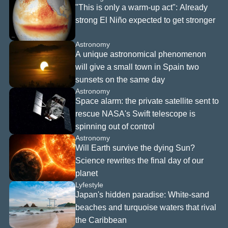
 또는 맞
"This is only a warm-up act": Already
콘텐츠를
strong El Niño expected to get stronger
기 위한
 사용되
니다.
Astronomy
반적인 비
A unique astronomical phenomenon
 광고는
will give a small town in Spain two
수 있습
sunsets on the same day
쿠키 설치
부하려면
Astronomy
 버튼을
Space alarm: the private satellite sent to
시고 가
rescue NASA's Swift telescope is
해 웹사
spinning out of control
 이용하
Astronomy
있습니다.
Will Earth survive the dying Sun?
 동의하
Science rewrites the final day of our
와
planet
파트너
, 고유
Lyfestyle
또는 유
Japan's hidden paradise: White-sand
술을 사
beaches and turquoise waters that rival
본 웹사
the Caribbean
문 기록,