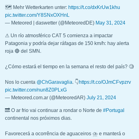
🗺️ Mehr Wetterkarten unter:
https://t.co/dxKrUw1khu
pic.twitter.com/Y8SNxOXHnL
— Meteored | daswetter (@MeteoredDE)
May 31, 2024
⚠ Un río atmosférico CAT 5 comienza a impactar
Patagonia y podría dejar ráfagas de 150 km/h: hay alerta
roja 🔴 del SMN.
¿Cómo estará el tiempo en la semana el resto del país? 🧐
Nos lo cuenta
@ChGaravaglia
. 👇
https://t.co/OJmCFvpzrv
pic.twitter.com/nun8Z0PLxG
— Meteored.com.ar (@MeteoredAR)
July 21, 2024
🔜 O ar frio vai continuar a rondar o Norte de
#Portugal
continental nos próximos dias.
Favorecerá a ocorrência de aguaceiros ⛈️ e manterá o