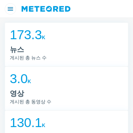
보 고지
ed.com
ed.com)
173.3
츠는 전
 작성하
K
의 품질
합니다.
뉴스
 선택하
게시된 총 뉴스 수
사이트를
 수 있
3.0
K
동의하고
이용
영상
 디지털
쿠키 또
게시된 총 동영상 수
 기술을
동
집된 정
의
130.1
기반으로
하
이를 통해
K
고
 활동을
계