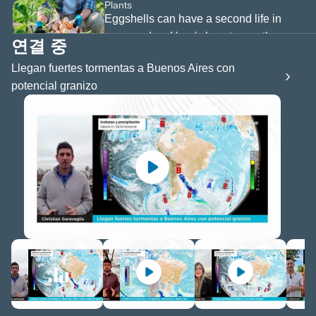
 및 쿠키
Plants
와 같은
Eggshells can have a second life in
데이터에
your garden: Here's how to use them
연결 중
하고 이
properly with your plants
 및 처리
Llegan fuertes tormentas a Buenos Aires con
Plants
 일부 제
The common kitchen scrap that keeps
는 정당
potencial granizo
을 근거
wasps and spiders off your patio
의 개인
를 처리
Astronomy
있으며,
August 2026 astronomical calendar:
이에 거
리가 있
eclipses, planets, lunar phases, and the
 본 웹사
year's biggest meteor shower
"
설정
"
키 정책
하여 언
 동의를
거나 데
리에 거
 있습니
 파트너