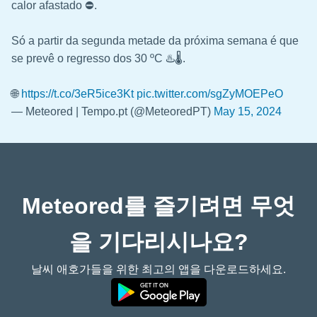
calor afastado ⛔.
Só a partir da segunda metade da próxima semana é que
se prevê o regresso dos 30 ºC ♨️🌡️.
🌐
https://t.co/3eR5ice3Kt
pic.twitter.com/sgZyMOEPeO
— Meteored | Tempo.pt (@MeteoredPT)
May 15, 2024
Meteored를 즐기려면 무엇
을 기다리시나요?
날씨 애호가들을 위한 최고의 앱을 다운로드하세요.