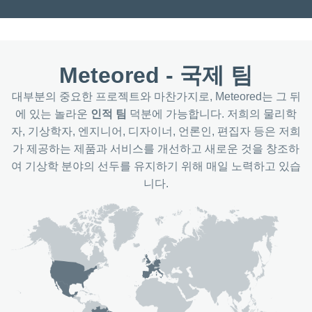
이터 처
:
정보 저
또는 액세
Meteored - 국제 팀
한된 데이
사용하여
택, 개인
대부분의 중요한 프로젝트와 마찬가지로, Meteored는 그 뒤
 광고를
에 있는 놀라운
인적 팀
덕분에 가능합니다. 저희의 물리학
로필 생
자, 기상학자, 엔지니어, 디자이너, 언론인, 편집자 등은 저희
로필을 사
가 제공하는 제품과 서비스를 개선하고 새로운 것을 창조하
개인 맞
고 선택,
여 기상학 분야의 선두를 유지하기 위해 매일 노력하고 있습
을 생성
니다.
텐츠 맞
, 프로필
하여 개
 콘텐츠
광고 성과
콘텐츠 성
, 통계
양한 출
데이터를
여 표적