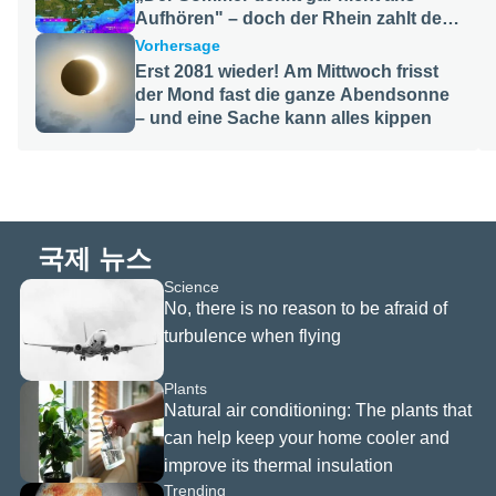
 확인하
Aufhören" – doch der Rhein zahlt den
있으며,
Preis
Vorhersage
트 하단
 설정 버
Erst 2081 wieder! Am Mittwoch frisst
해 언제
der Mond fast die ganze Abendsonne
의를 철
– und eine Sache kann alles kippen
수 있습
,
키 기술
국제 뉴스
Science
치에 동
No, there is no reason to be afraid of
 않아도
트
turbulence when flying
ed.com
하실 수
Plants
. 이 경
Natural air conditioning: The plants that
사이트 이
can help keep your home cooler and
필수적인
 저장되
improve its thermal insulation
 분석이
Trending