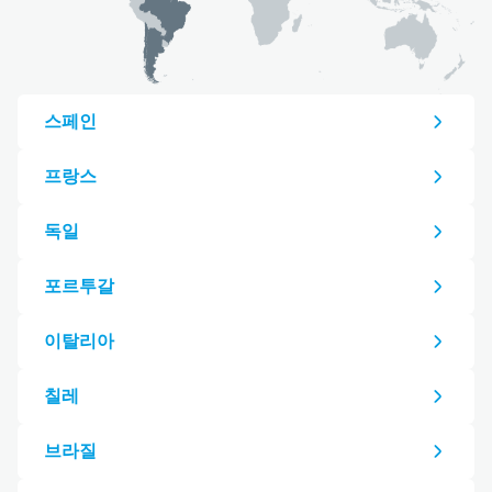
악, 서비
 및 개
한된 데이
사용하여
선택
스페인
 지리적
이터 및
캔을 통
프랑스
, 개인
광고 및
독일
 광고 및
측정, 표
 조사 및
포르투갈
개발
개 파트너
이탈리아
기
칠레
브라질