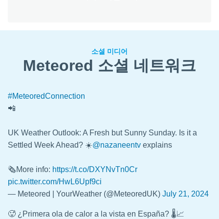
소셜 미디어
Meteored 소셜 네트워크
#MeteoredConnection
📲
UK Weather Outlook: A Fresh but Sunny Sunday. Is it a
Settled Week Ahead? ☀️
@nazaneentv
explains
🗞️More info:
https://t.co/DXYNvTn0Cr
pic.twitter.com/HwL6Upf9ci
— Meteored | YourWeather (@MeteoredUK)
July 21, 2024
🥵 ¿Primera ola de calor a la vista en España? 🌡️📈