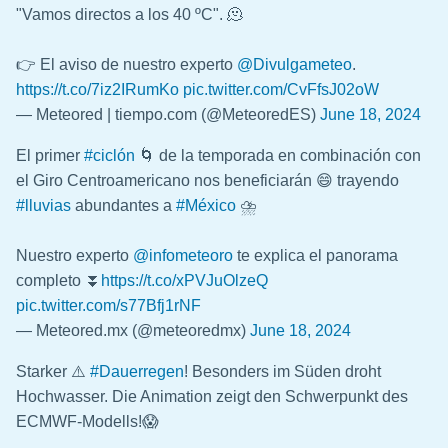
"Vamos directos a los 40 ºC". 🫠
👉 El aviso de nuestro experto
@Divulgameteo
.
https://t.co/7iz2IRumKo
pic.twitter.com/CvFfsJ02oW
— Meteored | tiempo.com (@MeteoredES)
June 18, 2024
El primer
#ciclón
🌀 de la temporada en combinación con
el Giro Centroamericano nos beneficiarán 😄 trayendo
#lluvias
abundantes a
#México
⛈️
Nuestro experto
@infometeoro
te explica el panorama
completo ⏬
https://t.co/xPVJuOlzeQ
pic.twitter.com/s77Bfj1rNF
— Meteored.mx (@meteoredmx)
June 18, 2024
Starker ⚠️
#Dauerregen
! Besonders im Süden droht
Hochwasser. Die Animation zeigt den Schwerpunkt des
ECMWF-Modells!😱