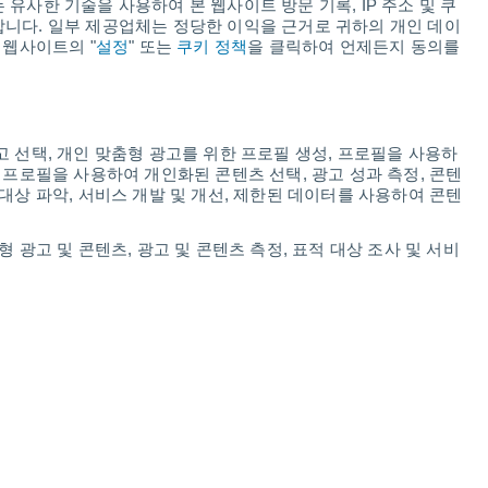
는 유사한 기술을 사용하여 본 웹사이트 방문 기록, IP 주소 및 쿠
38°
/
28°
9.4 보통
합니다. 일부 제공업체는 정당한 이익을 근거로 귀하의 개인 데이
자외선 차단 
 웹사이트의 "
설정
" 또는
쿠키 정책
을 클릭하여 언제든지 동의를
고 선택, 개인 맞춤형 광고를 위한 프로필 생성, 프로필을 사용하
 프로필을 사용하여 개인화된 콘텐츠 선택, 광고 성과 측정, 콘텐
시간별
대상 파악, 서비스 개발 및 개선, 제한된 데이터를 사용하여 콘텐
AM 5:00
AM 6:00
AM 7:00
 광고 및 콘텐츠, 광고 및 콘텐츠 측정, 표적 대상 조사 및 서비
29°
28°
29°
했던 적 있으
저희 기술 덕