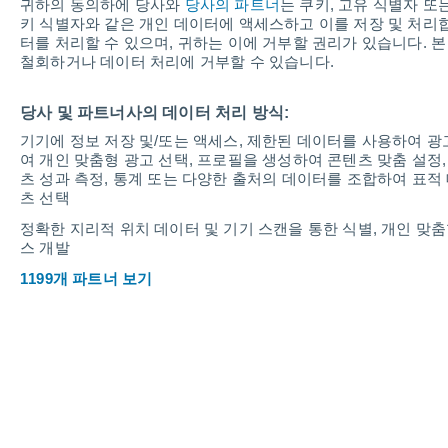
서울
귀하의 동의하에 당사와
당사의 파트너
는 쿠키, 고유 식별자 또
키 식별자와 같은 개인 데이터에 액세스하고 이를 저장 및 처리
8월 7일 금요일
터를 처리할 수 있으며, 귀하는 이에 거부할 권리가 있습니다. 본
맑음
철회하거나 데이터 처리에 거부할 수 있습니다.
당사 및 파트너사의 데이터 처리 방식:
기기에 정보 저장 및/또는 액세스, 제한된 데이터를 사용하여 광
여 개인 맞춤형 광고 선택, 프로필을 생성하여 콘텐츠 맞춤 설정,
츠 성과 측정, 통계 또는 다양한 출처의 데이터를 조합하여 표적 
대기질
79
츠 선택
나쁨
정확한 지리적 위치 데이터 및 기기 스캔을 통한 식별, 개인 맞춤형
O₃ (234.56µg/m³)
스 개발
1199개 파트너 보기
내일 날씨가 어떨지 궁금