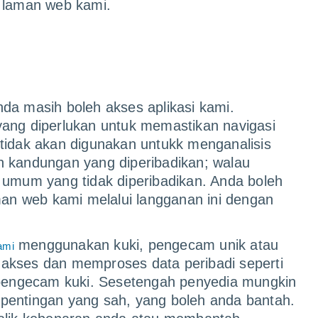
Rusia
Uruguay
h laman web kami.
pogoda.com
meteored.com.u
da masih boleh akses aplikasi kami.
ang diperlukan untuk memastikan navigasi
Peta cuaca masa nyata
tidak akan digunakan untukk menganalisis
n kandungan yang diperibadikan; walau
Kami juga menawarkan peta interaktif resolus
 umum yang tidak diperibadikan. Anda boleh
dunia, membolehkan kami melihat gambaran
n web kami melalui langganan ini dengan
sering diperlukan untuk fenomena berskala 
menumpukan perhatian pada butiran yang d
menggunakan kuki, pengecam unik atau
ami
memahami kesan yang lebih setempat.
akses dan memproses data peribadi seperti
 pengecam kuki. Sesetengah penyedia mungkin
Peta Cuaca
Debunga
pentingan yang sah, yang boleh anda bantah.
Peta Maritim
RADAR 