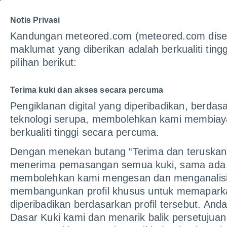
Notis Privasi
Cu
Kandungan meteored.com (meteored.com dised
maklumat yang diberikan adalah berkualiti tin
pilihan berikut:
Lebih daripad
Terima kuki dan akses secara percuma
Pengiklanan digital yang diperibadikan, berda
Kami menawarkan lebih 25 portal di selu
teknologi serupa, membolehkan kami membiaya
tempatan mere
berkualiti tinggi secara percuma.
Dengan menekan butang “Terima dan teruskan
Argentina
Austria
menerima pemasangan semua kuki, sama ada mi
meteored.com.ar
daswetter.at
Chile
Costa Rica
membolehkan kami mengesan dan menganalisis
meteored.cl
meteored.cr
membangunkan profil khusus untuk memapark
Kerajaan Bersatu
Sepanyol
yourweather.co.uk
tiempo.com
diperibadikan berdasarkan profil tersebut. An
Itali
Mexico
Dasar Kuki kami dan menarik balik persetujua
ilmeteo.net
meteored.mx