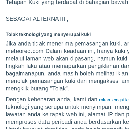
Portugal
Paraguay
Tetapan Kuki yang terdapat di bahagian bawa
tempo.pt
meteored.com.py
SEBAGAI ALTERNATIF,
Tolak teknologi yang menyerupai kuki
Jika anda tidak menerima pemasangan kuki, an
meteored.com Dalam keadaan ini, hanya kuki y
melalui laman web akan dipasang, namun kuki 
tingkah laku atau memaparkan pengiklanan da
bagaimanapun, anda masih boleh melihat iklan
menolak pemasangan kuki dan mengakses lama
mengklik butang "Tolak".
Dengan kebenaran anda, kami dan
rakan kongsi k
teknologi yang serupa untuk menyimpan, meng
lawatan anda ke tapak web ini, alamat IP dan
memproses data peribadi anda berdasarkan ke