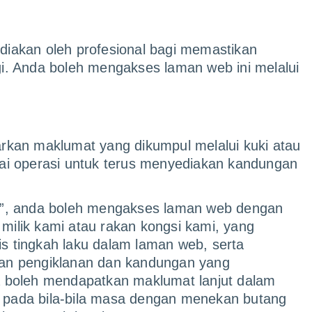
aca
Aplikasi
Berita
Produk
Perniagaan
Klara
iakan oleh profesional bagi memastikan
ggi. Anda boleh mengakses laman web ini melalui
a
60 juta
pengguna un
sarkan maklumat yang dikumpul melalui kuki atau
ruh dunia di mana berjuta-juta orang dari seluru
i operasi untuk terus menyediakan kandungan
ka dan sentiasa dimaklumkan tentang berita meteor
”, anda boleh mengakses laman web dengan
Bolivia
Brazil
lik kami atau rakan kongsi kami, yang
meteored.com.bo
tempo.com
Jerman
Republik D
 tingkah laku dalam laman web, serta
daswetter.com
meteored.do
an pengiklanan dan kandungan yang
Amerika Syarikat
Perancis
theweather.com
tameteo.com
da boleh mendapatkan maklumat lanjut dalam
Belanda
Panama
n pada bila-bila masa dengan menekan butang
tameteo.nl
meteored.com.