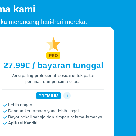
ama kami
ka merancang hari-hari mereka.
PRO
27.99€ / bayaran tunggal
Versi paling profesional, sesuai untuk pakar,
peminat, dan pencinta cuaca.
+
PREMIUM
Lebih ringan
Dengan keutamaan yang lebih tinggi
Bayar sekali sahaja dan simpan selama-lamanya
Aplikasi Kendiri