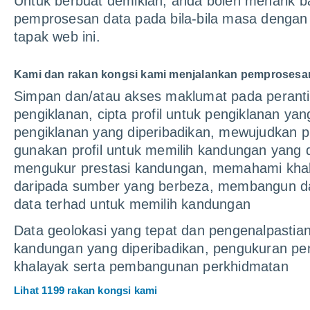
Untuk berbuat demikian, anda boleh menarik 
pemprosesan data pada bila-bila masa dengan
tapak web ini.
Kami dan rakan kongsi kami menjalankan pemprosesan 
Simpan dan/atau akses maklumat pada peranti
pengiklanan, cipta profil untuk pengiklanan yan
pengiklanan yang diperibadikan, mewujudkan p
gunakan profil untuk memilih kandungan yang d
mengukur prestasi kandungan, memahami khalay
Kekal termak
daripada sumber yang berbeza, membangun d
data terhad untuk memilih kandungan
Kami mempunyai pasukan berita yang terse
Data geolokasi yang tepat dan pengenalpastia
dan kemas kini meteorologi, mengulas isu
kandungan yang diperibadikan, pengukuran pe
banyak lagi.
khalayak serta pembangunan perkhidmatan
Lihat 1199 rakan kongsi kami