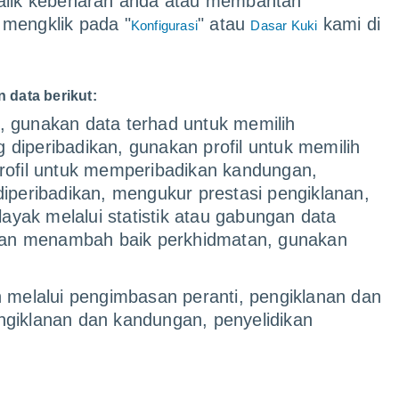
balik kebenaran anda atau membantah
Kualiti udara
 mengklik pada "
" atau
kami di
Konfigurasi
Dasar Kuki
Taufan
Pergi ke Paparan
data berikut:
, gunakan data terhad untuk memilih
g diperibadikan, gunakan profil untuk memilih
rofil untuk memperibadikan kandungan,
iperibadikan, mengukur prestasi pengiklanan,
ak melalui statistik atau gabungan data
lum dengan berita dan video 
an menambah baik perkhidmatan, gunakan
bar di seluruh dunia menyumbang artikel saintifik
n melalui pengimbasan peranti, pengiklanan dan
 semasa, di samping menyediakan siaran langsung,
ngiklanan dan kandungan, penyelidikan
Layari Berita