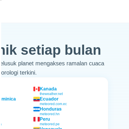
ik setiap bulan
h pelusuk planet mengakses ramalan cuaca
ologi terkini.
Kanada
theweather.net
ominica
Ecuador
meteored.com.ec
Honduras
meteored.hn
Peru
pa
meteored.pe