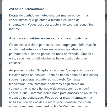
Aviso de privacidade
Detrás do contido de meteored.com (meteored.com) hai
Nubes, chuvia e neve
especialistas que garanten a máxima calidade da
Brest
información. Podes acceder a este sitio web das seguintes
formas:
Acepta as cookies e consigue acceso gratuíto
Descarga a aplicación favorita para os entusiastas do tempo.
Os anuncios dixitais personalizados empregan a información
obtida mediante as cookies ou tecnoloxías afíns e
permítennos cubrir os gastos da nosa actividade. Grazas a
eles, seguimos brindándoche de balde contido de gran
calidade.
Ao premer o botón "Aceptar e continuar", aceptarás que se
instalen todas as cookies, tanto as nosas como as dos nosos
socios, e poderás acceder ao sitio web. Con esas
tecnoloxías, analizaremos e faremos seguimento do
comportamento no sitio web e desenvolveremos un perfil
concreto que usaremos como base para amosarche anuncios
e contido personalizado. Podes obter máis información na
nosa Política de cookies e retirar o teu consentimento en
La Coruña
Oviedo
B
0.6
0.7
calquera momento premendo o botón Configuración das