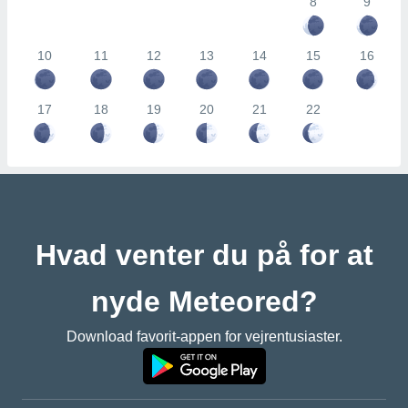
8
9
10
11
12
13
14
15
16
17
18
19
20
21
22
Hvad venter du på for at
nyde Meteored?
Download favorit-appen for vejrentusiaster.