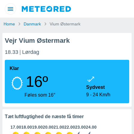
olitik
Home
Danmark
Vium Østermark
om
om) er
ort af
Vejr Vium Østermark
e for at
 oplysninger,
18.33
Lørdag
vet, er af
 Du kan tilgå
ed via
Klar
ktioner:
16º
cookies og
Sydvest
gang
9
-
24 Km/h
Føles som 16°
igitale
seret på
 der blev
gennem
Tæt luftfugtighed de næste få timer
ikke
r eller
17.00
18.00
19.00
20.00
21.00
22.00
23.00
24.00
nologier i