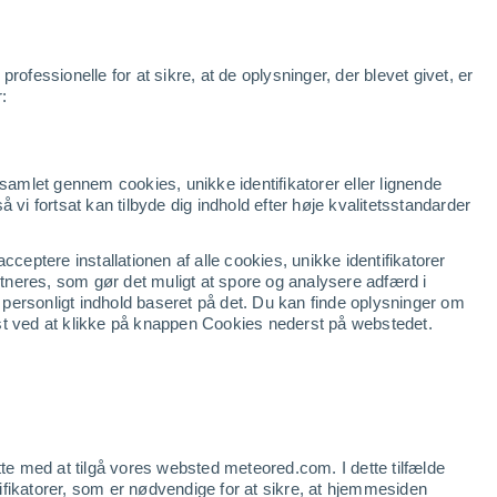
r
Apps
Nyheder
Produkter
Business
Klara
Udsigt
ofessionelle for at sikre, at de oplysninger, der blevet givet, er
r:
dsamlet gennem cookies, unikke identifikatorer eller lignende
så vi fortsat kan tilbyde dig indhold efter høje kvalitetsstandarder
ceptere installationen af alle cookies, unikke identifikatorer
artneres, som gør det muligt at spore og analysere adfærd i
g personligt indhold baseret på det. Du kan finde oplysninger om
st ved at klikke på knappen Cookies nederst på webstedet.
tte med at tilgå vores websted meteored.com. I dette tilfælde
ntifikatorer, som er nødvendige for at sikre, at hjemmesiden