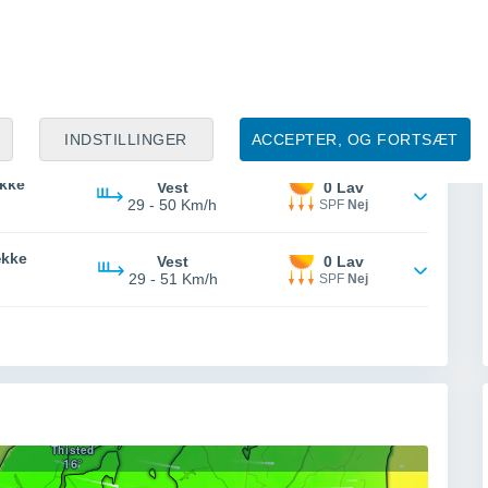
Vest
0 Lav
29 - 51 Km/h
SPF
Nej
m 15°
kke
Vest
0 Lav
28 - 51 Km/h
SPF
Nej
INDSTILLINGER
ACCEPTER, OG FORTSÆT
kke
Vest
0 Lav
29 - 50 Km/h
SPF
Nej
ække
Vest
0 Lav
29 - 51 Km/h
SPF
Nej