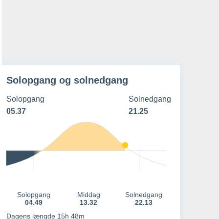
27º
/
12º
24º
/
15º
19º
/
14º
20º
/
14º
20 - 41 km/h
16 - 37 km/h
23 - 48 km/h
19 - 36 km/h
Solopgang og solnedgang
Solopgang
Solnedgang
05.37
21.25
Solopgang
Middag
Solnedgang
04.49
13.32
22.13
Dagens længde 15h 48m