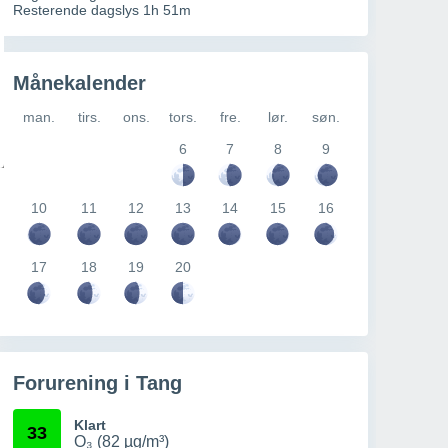
Resterende dagslys 1h 51m
Månekalender
man.
tirs.
ons.
tors.
fre.
lør.
søn.
6
7
8
9
10
11
12
13
14
15
16
17
18
19
20
Forurening i Tang
Klart
33
O₃ (82 µg/m³)