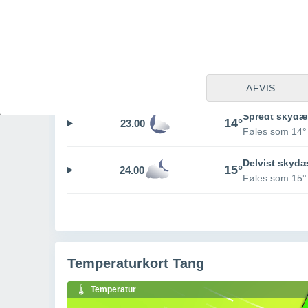
Let regn
30%
15°
21.00
0.1 l/m²
Føles so
Spredt skydæ
15°
22.00
Føles som 15°
AFVIS
Spredt skydæ
14°
23.00
Føles som 14°
Delvist skyd
15°
24.00
Føles som 15°
Temperaturkort Tang