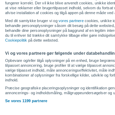
fungerer korrekt. Der vil ikke blive anvendt cookies, unikke identif
at vise reklamer eller brugertilpasset indhold, selvom du fortsat
afvise installation af cookies og tilgå appen på denne måde ved 
Med dit samtykke bruger vi og
vores partnere
cookies, unikke ide
behandle personoplysninger såsom dit besøg på dette websted, 
behandle dine personoplysninger på baggrund af en legitim inter
du til enhver tid trække dit samtykke tilbage eller gøre indsigel
Cookiepolitik
på dette websted.
Vi og vores partnere gør følgende under databehandli
Opbevare og/eller tilgå oplysninger på en enhed, bruge begrænsed
tilpasset annoncering, bruge profiler til at vælge tilpasset annoncer
vælge tilpasset indhold, måle annonceringseffektivitet, måle indh
kombinationer af oplysninger fra forskellige kilder, udvikle og f
indhold.
Præcise geografiske placeringsoplysninger og identifikation ge
annoncerings- og indholdsmåling, målgruppeundersøgelser og udv
Se vores 1199 partnere
Home
Danmark
Tang