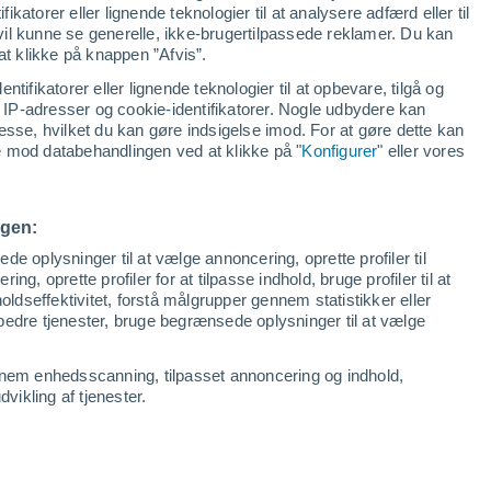
ikatorer eller lignende teknologier til at analysere adfærd eller til
 vil kunne se generelle, ikke-brugertilpassede reklamer. Du kan
at klikke på knappen ”Afvis”.
ntifikatorer eller lignende teknologier til at opbevare, tilgå og
IP-adresser og cookie-identifikatorer. Nogle udbydere kan
esse, hvilket du kan gøre indsigelse imod. For at gøre dette kan
se mod databehandlingen ved at klikke på "
Konfigurer
" eller vores
ngen:
e oplysninger til at vælge annoncering, oprette profiler til
ing, oprette profiler for at tilpasse indhold, bruge profiler til at
oldseffektivitet, forstå målgrupper gennem statistikker eller
orbedre tjenester, bruge begrænsede oplysninger til at vælge
nnem enhedsscanning, tilpasset annoncering og indhold,
ikling af tjenester.