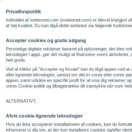
Privatlivspolitik
Vej
Indholdet af meteored.com (meteored.com) er blevet klargjort af pr
af høj kvalitet. Du kan tilgå dette websted via følgende funktione
Accepter cookies og gratis adgang
Personlige digitale reklamer baseret på oplysninger, der blev in
teknologier i apps, gør det muligt at finansiere vores aktivitetet, 
helt gratis.
Ved at klikke på "Accepter og forsæt” kan du tilgå appen ved at ac
eller lignende teknologier, uanset om det er vores eller vores p
appen, samt udvikle en specifik profil for at vise dig reklamer o
vores Cookie-politik og tilbagetrække dit samtykke når som hel
ALTERNATIVT,
Afvis cookie-lignende teknologier
Hvis du ikke accepterer installationen af cookies, kan du fortsæ
informerer vi dig om, at der kun installeres cookies og/eller ide