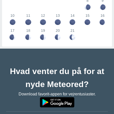
8
9
10
11
12
13
14
15
16
17
18
19
20
21
Hvad venter du på for at
nyde Meteored?
Download favorit-appen for vejrentusiaster.