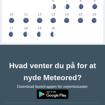
6
7
8
9
10
11
12
13
14
15
16
17
18
19
20
Hvad venter du på for at
nyde Meteored?
Download favorit-appen for vejrentusiaster.