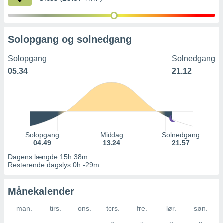
Solopgang og solnedgang
Solopgang
Solnedgang
05.34
21.12
Solopgang
Middag
Solnedgang
04.49
13.24
21.57
Dagens længde 15h 38m
Resterende dagslys 0h -29m
Månekalender
man.
tirs.
ons.
tors.
fre.
lør.
søn.