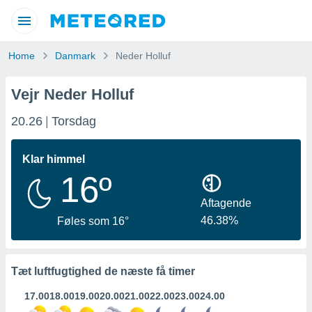
olitik
Home
Danmark
Neder Holluf
om
om) er
ort af
Vejr Neder Holluf
e for at
 oplysninger,
20.26
Torsdag
vet, er af
 Du kan tilgå
ed via
Klar himmel
ktioner:
16º
cookies og
Aftagende
gang
46.38%
Føles som 16°
igitale
seret på
 der blev
gennem
Tæt luftfugtighed de næste få timer
ikke
r eller
17.00
18.00
19.00
20.00
21.00
22.00
23.00
24.00
nologier i