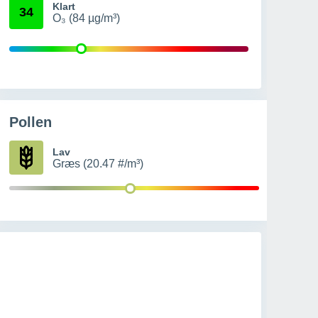
Klart
34
O₃ (84 µg/m³)
Pollen
Lav
Græs (20.47 #/m³)