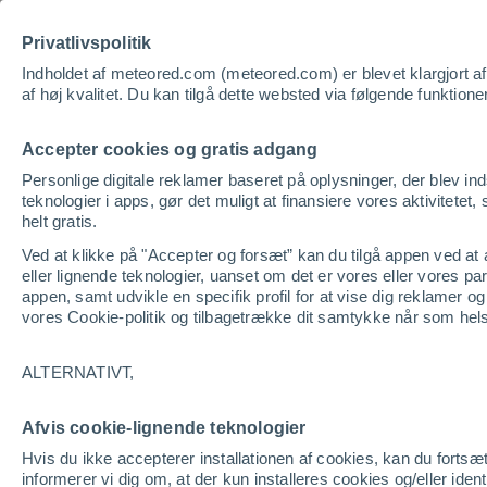
Privatlivspolitik
Vej
Indholdet af meteored.com (meteored.com) er blevet klargjort af pr
af høj kvalitet. Du kan tilgå dette websted via følgende funktione
Accepter cookies og gratis adgang
Personlige digitale reklamer baseret på oplysninger, der blev in
teknologier i apps, gør det muligt at finansiere vores aktivitetet, 
helt gratis.
Ved at klikke på "Accepter og forsæt” kan du tilgå appen ved at ac
eller lignende teknologier, uanset om det er vores eller vores p
appen, samt udvikle en specifik profil for at vise dig reklamer o
vores Cookie-politik og tilbagetrække dit samtykke når som hel
ALTERNATIVT,
Afvis cookie-lignende teknologier
Hvis du ikke accepterer installationen af cookies, kan du fortsæ
informerer vi dig om, at der kun installeres cookies og/eller ide