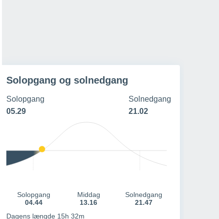
25º
/
15º
21º
/
13º
20º
/
13º
19º
/
13º
11 - 29 km/h
17 - 38 km/h
20 - 42 km/h
25 - 52 km/h
Solopgang og solnedgang
Solopgang
Solnedgang
05.29
21.02
Solopgang
Middag
Solnedgang
04.44
13.16
21.47
Dagens længde 15h 32m