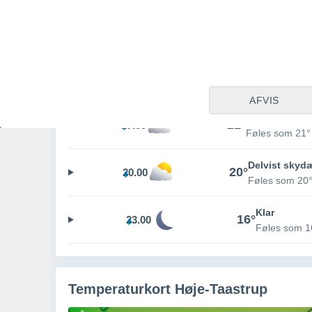
Delvist skyd
19°
11.00
Føles som 19°
Delvist skyd
21°
14.00
Føles som 21°
AFVIS
Delvist skyd
21°
17.00
Føles som 21°
Delvist skyd
20°
20.00
Føles som 20
Klar
16°
23.00
Føles som 1
Temperaturkort Høje-Taastrup