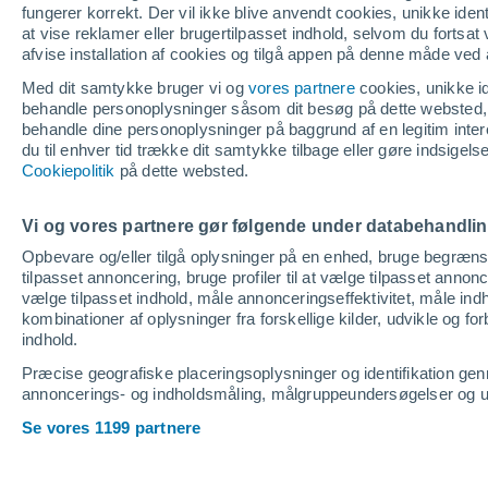
fungerer korrekt. Der vil ikke blive anvendt cookies, unikke identif
at vise reklamer eller brugertilpasset indhold, selvom du fortsat
afvise installation af cookies og tilgå appen på denne måde ved 
Med dit samtykke bruger vi og
vores partnere
cookies, unikke ide
behandle personoplysninger såsom dit besøg på dette websted, 
behandle dine personoplysninger på baggrund af en legitim inter
du til enhver tid trække dit samtykke tilbage eller gøre indsigel
Cookiepolitik
på dette websted.
Vi og vores partnere gør følgende under databehandli
Opbevare og/eller tilgå oplysninger på en enhed, bruge begrænsed
tilpasset annoncering, bruge profiler til at vælge tilpasset annoncer
vælge tilpasset indhold, måle annonceringseffektivitet, måle indh
kombinationer af oplysninger fra forskellige kilder, udvikle og f
indhold.
Præcise geografiske placeringsoplysninger og identifikation ge
annoncerings- og indholdsmåling, målgruppeundersøgelser og udv
Se vores 1199 partnere
Home
Danmark
Høje-Taastrup