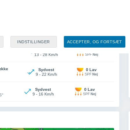
ække
Vest
4 Lav
15 - 32 Km/h
SPF
Nej
ække
Vest
5 Lav
15 - 31 Km/h
SPF
Nej
INDSTILLINGER
ACCEPTER, OG FORTSÆT
ække
Vest
2 Lav
13 - 28 Km/h
SPF
Nej
ække
Sydvest
0 Lav
9 - 22 Km/h
SPF
Nej
°
Sydvest
0 Lav
9 - 16 Km/h
SPF
Nej
6°