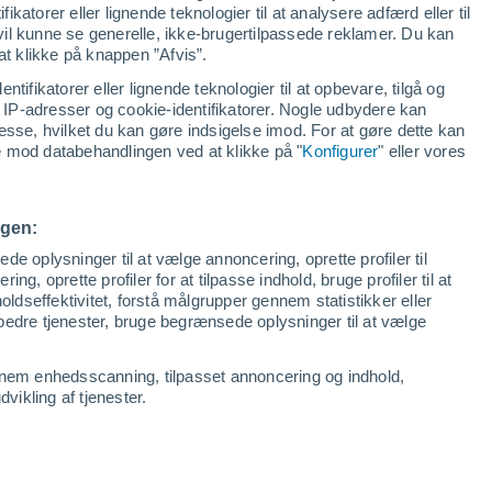
ikatorer eller lignende teknologier til at analysere adfærd eller til
 vil kunne se generelle, ikke-brugertilpassede reklamer. Du kan
at klikke på knappen ”Afvis”.
ntifikatorer eller lignende teknologier til at opbevare, tilgå og
IP-adresser og cookie-identifikatorer. Nogle udbydere kan
esse, hvilket du kan gøre indsigelse imod. For at gøre dette kan
se mod databehandlingen ved at klikke på "
Konfigurer
" eller vores
ngen:
e oplysninger til at vælge annoncering, oprette profiler til
ing, oprette profiler for at tilpasse indhold, bruge profiler til at
oldseffektivitet, forstå målgrupper gennem statistikker eller
orbedre tjenester, bruge begrænsede oplysninger til at vælge
nnem enhedsscanning, tilpasset annoncering og indhold,
ikling af tjenester.