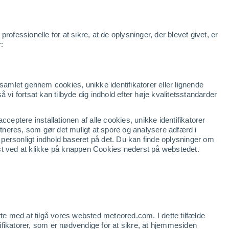
r
Apps
Nyheder
Produkter
Business
Klara
Udsigt
ofessionelle for at sikre, at de oplysninger, der blevet givet, er
r:
dsamlet gennem cookies, unikke identifikatorer eller lignende
så vi fortsat kan tilbyde dig indhold efter høje kvalitetsstandarder
ceptere installationen af alle cookies, unikke identifikatorer
artneres, som gør det muligt at spore og analysere adfærd i
g personligt indhold baseret på det. Du kan finde oplysninger om
st ved at klikke på knappen Cookies nederst på webstedet.
tte med at tilgå vores websted meteored.com. I dette tilfælde
ntifikatorer, som er nødvendige for at sikre, at hjemmesiden