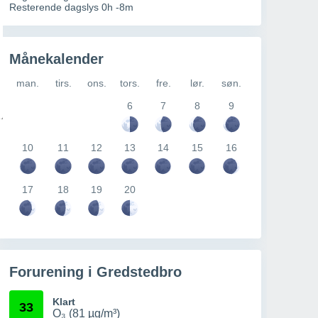
Resterende dagslys 0h -8m
Månekalender
man.
tirs.
ons.
tors.
fre.
lør.
søn.
6
7
8
9
10
11
12
13
14
15
16
17
18
19
20
Forurening i Gredstedbro
Klart
33
O₃ (81 µg/m³)