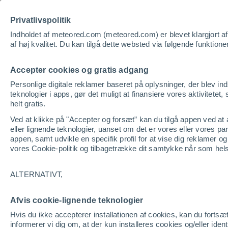
Privatlivspolitik
Vej
Indholdet af meteored.com (meteored.com) er blevet klargjort af pr
af høj kvalitet. Du kan tilgå dette websted via følgende funktione
Accepter cookies og gratis adgang
Personlige digitale reklamer baseret på oplysninger, der blev in
teknologier i apps, gør det muligt at finansiere vores aktivitetet, 
helt gratis.
Ved at klikke på "Accepter og forsæt” kan du tilgå appen ved at ac
eller lignende teknologier, uanset om det er vores eller vores p
appen, samt udvikle en specifik profil for at vise dig reklamer o
vores Cookie-politik og tilbagetrække dit samtykke når som hel
ALTERNATIVT,
Afvis cookie-lignende teknologier
Hvis du ikke accepterer installationen af cookies, kan du fortsæ
informerer vi dig om, at der kun installeres cookies og/eller ide