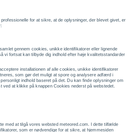
r
Apps
Nyheder
Produkter
Business
Klara
Udsigt
ofessionelle for at sikre, at de oplysninger, der blevet givet, er
r:
dsamlet gennem cookies, unikke identifikatorer eller lignende
så vi fortsat kan tilbyde dig indhold efter høje kvalitetsstandarder
ceptere installationen af alle cookies, unikke identifikatorer
artneres, som gør det muligt at spore og analysere adfærd i
g personligt indhold baseret på det. Du kan finde oplysninger om
st ved at klikke på knappen Cookies nederst på webstedet.
tte med at tilgå vores websted meteored.com. I dette tilfælde
ntifikatorer, som er nødvendige for at sikre, at hjemmesiden