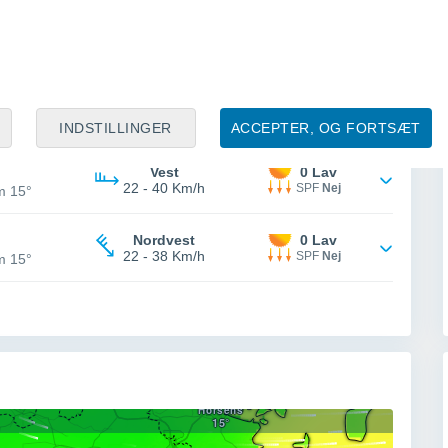
Vest
0 Lav
26 - 50 Km/h
SPF
Nej
m 16°
Vest
0 Lav
23 - 45 Km/h
SPF
Nej
m 15°
INDSTILLINGER
ACCEPTER, OG FORTSÆT
Vest
0 Lav
22 - 40 Km/h
SPF
Nej
m 15°
Nordvest
0 Lav
22 - 38 Km/h
SPF
Nej
m 15°