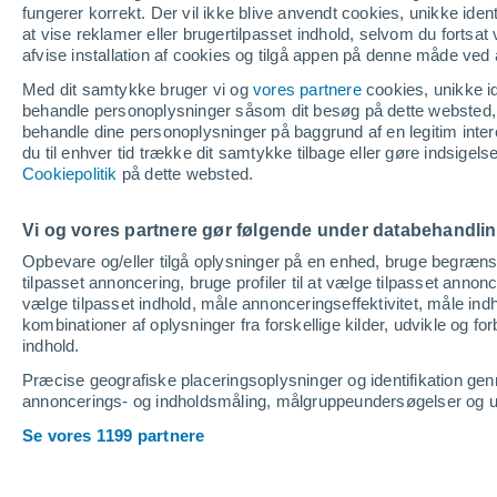
fungerer korrekt. Der vil ikke blive anvendt cookies, unikke identif
at vise reklamer eller brugertilpasset indhold, selvom du fortsat
afvise installation af cookies og tilgå appen på denne måde ved 
Med dit samtykke bruger vi og
vores partnere
cookies, unikke ide
behandle personoplysninger såsom dit besøg på dette websted, 
behandle dine personoplysninger på baggrund af en legitim inter
du til enhver tid trække dit samtykke tilbage eller gøre indsigel
Cookiepolitik
på dette websted.
Vi og vores partnere gør følgende under databehandli
Opbevare og/eller tilgå oplysninger på en enhed, bruge begrænsed
tilpasset annoncering, bruge profiler til at vælge tilpasset annoncer
vælge tilpasset indhold, måle annonceringseffektivitet, måle indh
kombinationer af oplysninger fra forskellige kilder, udvikle og f
indhold.
Præcise geografiske placeringsoplysninger og identifikation ge
annoncerings- og indholdsmåling, målgruppeundersøgelser og udv
Se vores 1199 partnere
Home
Danmark
Gredstedbro