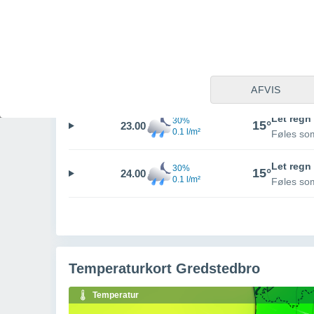
Let regn
30%
16°
21.00
0.2 l/m²
Føles so
Let regn
30%
15°
22.00
0.1 l/m²
Føles so
AFVIS
Let regn
30%
15°
23.00
0.1 l/m²
Føles so
Let regn
30%
15°
24.00
0.1 l/m²
Føles so
Temperaturkort Gredstedbro