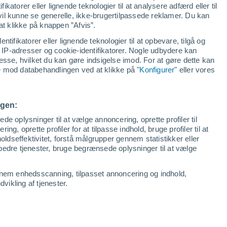
ikatorer eller lignende teknologier til at analysere adfærd eller til
 vil kunne se generelle, ikke-brugertilpassede reklamer. Du kan
at klikke på knappen ”Afvis”.
ntifikatorer eller lignende teknologier til at opbevare, tilgå og
IP-adresser og cookie-identifikatorer. Nogle udbydere kan
esse, hvilket du kan gøre indsigelse imod. For at gøre dette kan
se mod databehandlingen ved at klikke på "
Konfigurer
" eller vores
ngen:
e oplysninger til at vælge annoncering, oprette profiler til
ing, oprette profiler for at tilpasse indhold, bruge profiler til at
oldseffektivitet, forstå målgrupper gennem statistikker eller
orbedre tjenester, bruge begrænsede oplysninger til at vælge
nnem enhedsscanning, tilpasset annoncering og indhold,
ikling af tjenester.