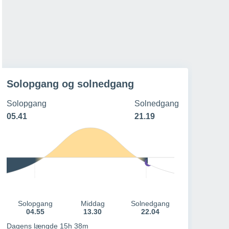
28º
/
13º
25º
/
17º
21º
/
14º
21º
/
13º
21 - 42 km/h
18 - 39 km/h
22 - 46 km/h
14 - 32 km/h
Solopgang og solnedgang
Solopgang
Solnedgang
05.41
21.19
Solopgang
Middag
Solnedgang
04.55
13.30
22.04
Dagens længde 15h 38m