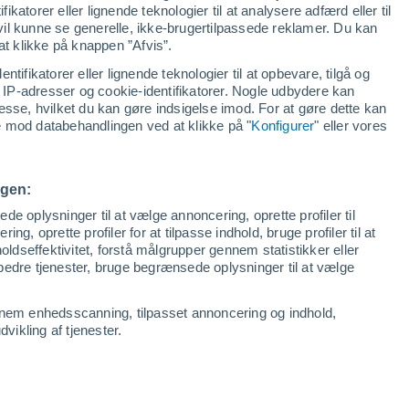
ikatorer eller lignende teknologier til at analysere adfærd eller til
 vil kunne se generelle, ikke-brugertilpassede reklamer. Du kan
at klikke på knappen ”Afvis”.
ntifikatorer eller lignende teknologier til at opbevare, tilgå og
IP-adresser og cookie-identifikatorer. Nogle udbydere kan
esse, hvilket du kan gøre indsigelse imod. For at gøre dette kan
se mod databehandlingen ved at klikke på "
Konfigurer
" eller vores
ngen:
e oplysninger til at vælge annoncering, oprette profiler til
ing, oprette profiler for at tilpasse indhold, bruge profiler til at
oldseffektivitet, forstå målgrupper gennem statistikker eller
orbedre tjenester, bruge begrænsede oplysninger til at vælge
nnem enhedsscanning, tilpasset annoncering og indhold,
ikling af tjenester.