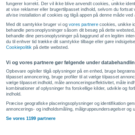
fungerer korrekt. Der vil ikke blive anvendt cookies, unikke identif
at vise reklamer eller brugertilpasset indhold, selvom du fortsat
afvise installation af cookies og tilgå appen på denne måde ved 
Med dit samtykke bruger vi og
vores partnere
cookies, unikke ide
behandle personoplysninger såsom dit besøg på dette websted, 
behandle dine personoplysninger på baggrund af en legitim inter
du til enhver tid trække dit samtykke tilbage eller gøre indsigel
Cookiepolitik
på dette websted.
Vi og vores partnere gør følgende under databehandli
Opbevare og/eller tilgå oplysninger på en enhed, bruge begrænsed
tilpasset annoncering, bruge profiler til at vælge tilpasset annoncer
vælge tilpasset indhold, måle annonceringseffektivitet, måle indh
kombinationer af oplysninger fra forskellige kilder, udvikle og f
indhold.
Præcise geografiske placeringsoplysninger og identifikation ge
annoncerings- og indholdsmåling, målgruppeundersøgelser og udv
Se vores 1199 partnere
Home
Danmark
Fjellerup