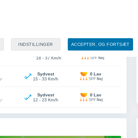
kke
Sydvest
3 Lav
19 - 37 Km/h
SPF
Nej
ække
Vest
5 Lav
21 - 39 Km/h
SPF
Nej
INDSTILLINGER
ACCEPTER, OG FORTSÆT
kke
Vest
2 Lav
18 - 37 Km/h
SPF
Nej
Sydvest
0 Lav
15 - 33 Km/h
SPF
Nej
9°
Sydvest
0 Lav
12 - 23 Km/h
SPF
Nej
5°