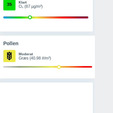
Klart
35
O₃ (87 µg/m³)
Pollen
Moderat
Græs (40.98 #/m³)