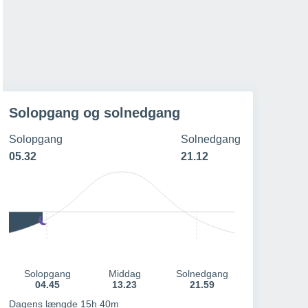
23º
/
13º
21º
/
12º
20º
/
12º
19º
/
12º
19 - 36 km/h
22 - 46 km/h
24 - 48 km/h
28 - 55 km/h
Solopgang og solnedgang
Solopgang
Solnedgang
05.32
21.12
Solopgang
Middag
Solnedgang
04.45
13.23
21.59
Dagens længde 15h 40m