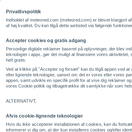
Privatlivspolitik
Vej
Indholdet af meteored.com (meteored.com) er blevet klargjort af pr
af høj kvalitet. Du kan tilgå dette websted via følgende funktione
Accepter cookies og gratis adgang
Personlige digitale reklamer baseret på oplysninger, der blev in
teknologier i apps, gør det muligt at finansiere vores aktivitetet, 
helt gratis.
Ved at klikke på "Accepter og forsæt” kan du tilgå appen ved at ac
eller lignende teknologier, uanset om det er vores eller vores p
appen, samt udvikle en specifik profil for at vise dig reklamer o
vores Cookie-politik og tilbagetrække dit samtykke når som hel
ALTERNATIVT,
Afvis cookie-lignende teknologier
Hvis du ikke accepterer installationen af cookies, kan du fortsæ
informerer vi dig om, at der kun installeres cookies og/eller ide