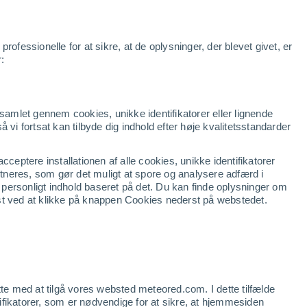
r
Apps
Nyheder
Produkter
Business
Klara
Udsigt
ofessionelle for at sikre, at de oplysninger, der blevet givet, er
r:
dsamlet gennem cookies, unikke identifikatorer eller lignende
så vi fortsat kan tilbyde dig indhold efter høje kvalitetsstandarder
ceptere installationen af alle cookies, unikke identifikatorer
artneres, som gør det muligt at spore og analysere adfærd i
g personligt indhold baseret på det. Du kan finde oplysninger om
st ved at klikke på knappen Cookies nederst på webstedet.
tte med at tilgå vores websted meteored.com. I dette tilfælde
ntifikatorer, som er nødvendige for at sikre, at hjemmesiden