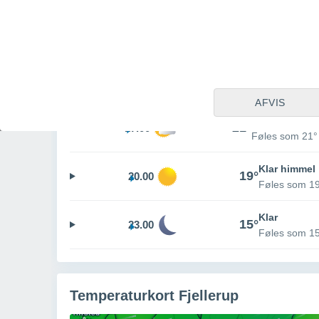
Spredt skydæ
19°
11.00
Føles som 19°
Delvist skyd
20°
14.00
Føles som 20°
AFVIS
Spredt skydæ
21°
17.00
Føles som 21°
Klar himmel
19°
20.00
Føles som 1
Klar
15°
23.00
Føles som 1
Temperaturkort Fjellerup