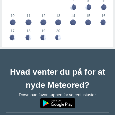
7
8
9
10
11
12
13
14
15
16
17
18
19
20
Hvad venter du på for at
nyde Meteored?
Download favorit-appen for vejrentusiaster.