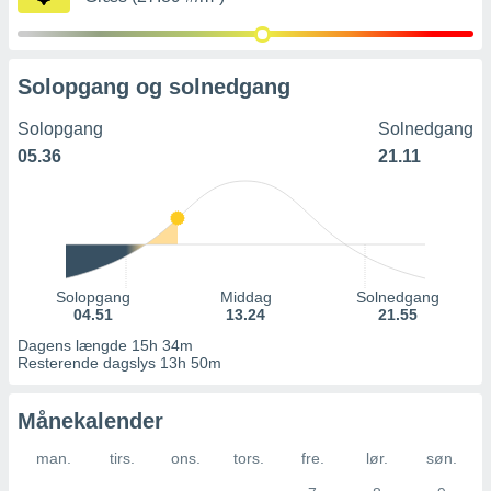
Solopgang og solnedgang
Solopgang
Solnedgang
05.36
21.11
Solopgang
Middag
Solnedgang
04.51
13.24
21.55
Dagens længde 15h 34m
Resterende dagslys 13h 50m
Månekalender
man.
tirs.
ons.
tors.
fre.
lør.
søn.