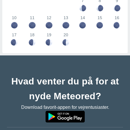
7
8
9
10
11
12
13
14
15
16
17
18
19
20
Hvad venter du på for at
nyde Meteored?
Download favorit-appen for vejrentusiaster.