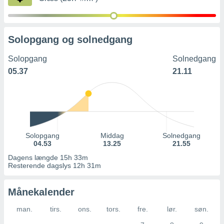
Solopgang og solnedgang
Solopgang
Solnedgang
05.37
21.11
Solopgang
Middag
Solnedgang
04.53
13.25
21.55
Dagens længde 15h 33m
Resterende dagslys 12h 31m
Månekalender
man.
tirs.
ons.
tors.
fre.
lør.
søn.