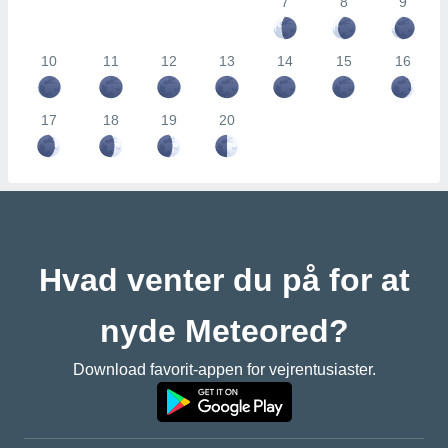
7
8
9
10
11
12
13
14
15
16
17
18
19
20
Hvad venter du på for at
nyde Meteored?
Download favorit-appen for vejrentusiaster.