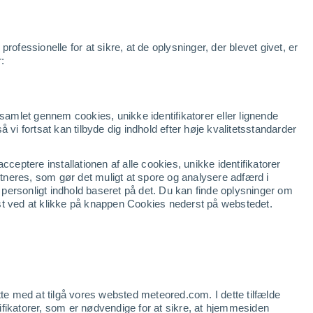
r
Apps
Nyheder
Produkter
Business
Klara
Udsigt
ofessionelle for at sikre, at de oplysninger, der blevet givet, er
r:
dsamlet gennem cookies, unikke identifikatorer eller lignende
så vi fortsat kan tilbyde dig indhold efter høje kvalitetsstandarder
ceptere installationen af alle cookies, unikke identifikatorer
artneres, som gør det muligt at spore og analysere adfærd i
g personligt indhold baseret på det. Du kan finde oplysninger om
st ved at klikke på knappen Cookies nederst på webstedet.
tte med at tilgå vores websted meteored.com. I dette tilfælde
ntifikatorer, som er nødvendige for at sikre, at hjemmesiden