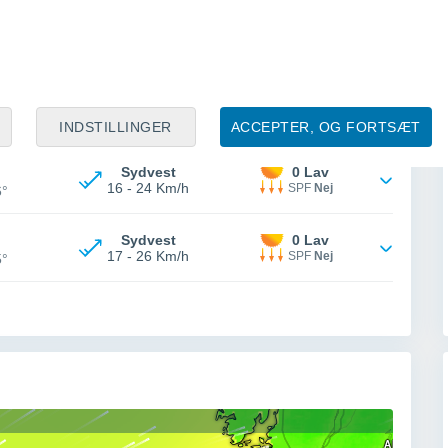
Sydvest
0 Lav
16 - 28 Km/h
SPF
Nej
6°
Sydvest
0 Lav
14 - 24 Km/h
SPF
Nej
6°
INDSTILLINGER
ACCEPTER, OG FORTSÆT
Sydvest
0 Lav
16 - 24 Km/h
SPF
Nej
6°
Sydvest
0 Lav
17 - 26 Km/h
SPF
Nej
5°