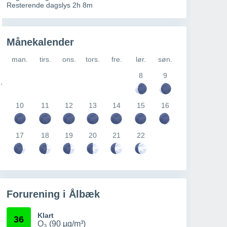
Resterende dagslys 2h 8m
Månekalender
man.
tirs.
ons.
tors.
fre.
lør.
søn.
8
9
10
11
12
13
14
15
16
17
18
19
20
21
22
Forurening i Ålbæk
Klart
36
O₃ (90 µg/m³)