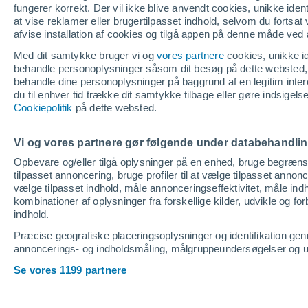
fungerer korrekt. Der vil ikke blive anvendt cookies, unikke identif
at vise reklamer eller brugertilpasset indhold, selvom du fortsat
afvise installation af cookies og tilgå appen på denne måde ved 
Med dit samtykke bruger vi og
vores partnere
cookies, unikke ide
behandle personoplysninger såsom dit besøg på dette websted, 
behandle dine personoplysninger på baggrund af en legitim inter
du til enhver tid trække dit samtykke tilbage eller gøre indsigel
Cookiepolitik
på dette websted.
Vi og vores partnere gør følgende under databehandli
Opbevare og/eller tilgå oplysninger på en enhed, bruge begrænsed
tilpasset annoncering, bruge profiler til at vælge tilpasset annoncer
vælge tilpasset indhold, måle annonceringseffektivitet, måle indh
kombinationer af oplysninger fra forskellige kilder, udvikle og f
indhold.
Præcise geografiske placeringsoplysninger og identifikation ge
annoncerings- og indholdsmåling, målgruppeundersøgelser og udv
Se vores 1199 partnere
Home
Danmark
Ålbæk