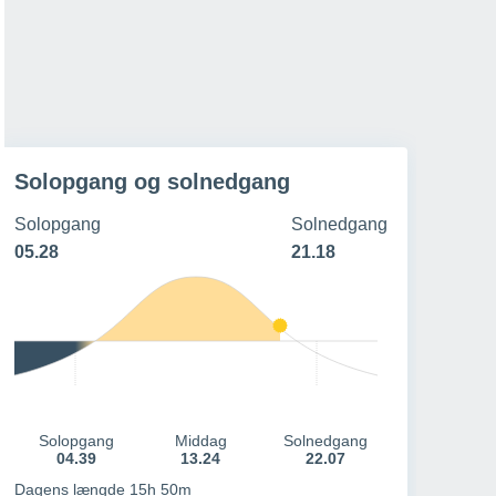
21º
/
15º
20º
/
15º
19º
/
12º
18º
/
14º
25 - 44 km/h
24 - 41 km/h
17 - 30 km/h
23 - 38 km/h
Solopgang og solnedgang
Solopgang
Solnedgang
05.28
21.18
Solopgang
Middag
Solnedgang
04.39
13.24
22.07
Dagens længde 15h 50m