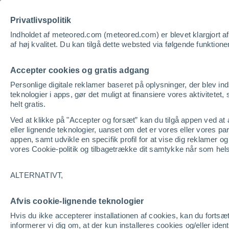
Privatlivspolitik
Vej
Indholdet af meteored.com (meteored.com) er blevet klargjort af pr
af høj kvalitet. Du kan tilgå dette websted via følgende funktione
Accepter cookies og gratis adgang
Personlige digitale reklamer baseret på oplysninger, der blev in
teknologier i apps, gør det muligt at finansiere vores aktivitetet, 
helt gratis.
Ved at klikke på "Accepter og forsæt” kan du tilgå appen ved at ac
eller lignende teknologier, uanset om det er vores eller vores p
appen, samt udvikle en specifik profil for at vise dig reklamer o
vores Cookie-politik og tilbagetrække dit samtykke når som hel
ALTERNATIVT,
Afvis cookie-lignende teknologier
Hvis du ikke accepterer installationen af cookies, kan du fortsæ
informerer vi dig om, at der kun installeres cookies og/eller ide