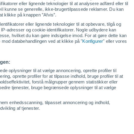
ikatorer eller lignende teknologier til at analysere adfærd eller til
 vil kunne se generelle, ikke-brugertilpassede reklamer. Du kan
at klikke på knappen ”Afvis”.
ntifikatorer eller lignende teknologier til at opbevare, tilgå og
IP-adresser og cookie-identifikatorer. Nogle udbydere kan
esse, hvilket du kan gøre indsigelse imod. For at gøre dette kan
se mod databehandlingen ved at klikke på "
Konfigurer
" eller vores
ngen:
e oplysninger til at vælge annoncering, oprette profiler til
ing, oprette profiler for at tilpasse indhold, bruge profiler til at
oldseffektivitet, forstå målgrupper gennem statistikker eller
orbedre tjenester, bruge begrænsede oplysninger til at vælge
nnem enhedsscanning, tilpasset annoncering og indhold,
ikling af tjenester.